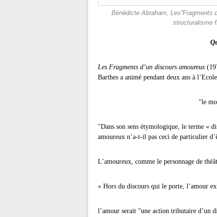
Bénédicte Abraham, Les”Fragments d’
structuralisme 
Que
Les Fragments d’un discours amoureux
(19
Barthes a animé pendant deux ans à l’Ecole
"le moi ne discourt
"Dans son sens étymologique, le terme « dis
amoureux n’a-t-il pas ceci de particulier d’
L’amoureux, comme le personnage de théâtre
« Hors du discours qui le porte, l’amour exi
l’amour serait "une action tributaire d’un d