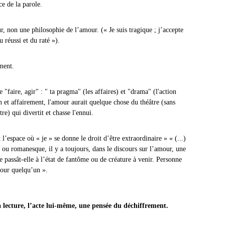
ce de la parole.
r, non une philosophie de l’amour. (« Je suis tragique ; j’accepte
u réussi et du raté »).
ment.
e "faire, agir" : " ta pragma" (les affaires) et "drama" (l'action
 et affairement, l'amour aurait quelque chose du théâtre (sans
tre) qui divertit et chasse l'ennui.
 l’espace où « je » se donne le droit d’être extraordinaire » « (...)
 ou romanesque, il y a toujours, dans le discours sur l’amour, une
e passât-elle à l’état de fantôme ou de créature à venir. Personne
pour quelqu’un ».
la lecture, l’acte lui-même, une pensée du déchiffrement.