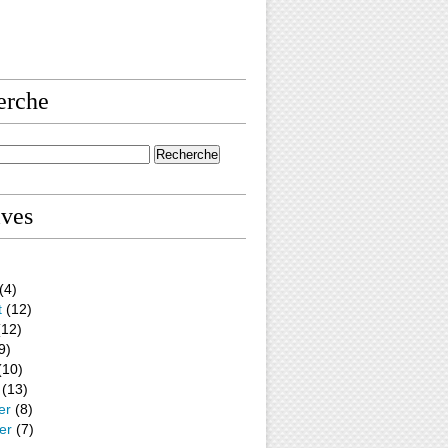
erche
ives
(4)
t
(12)
12)
9)
(10)
(13)
er
(8)
er
(7)