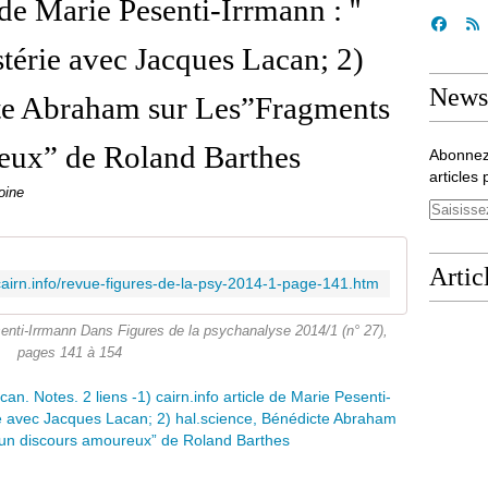
 de Marie Pesenti-Irrmann : ''
ystérie avec Jacques Lacan; 2)
Newsl
cte Abraham sur Les”Fragments
eux” de Roland Barthes
Abonnez
articles 
oine
Artic
cairn.info/revue-figures-de-la-psy-2014-1-page-141.htm
senti-Irrmann Dans Figures de la psychanalyse 2014/1 (n° 27),
pages 141 à 154