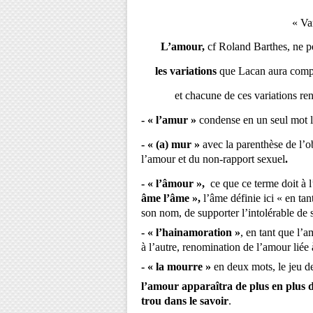
« Varité
L’amour,
cf Roland Barthes, ne p
les variations
que Lacan aura comp
et chacune de ces variations rend
- « l’amur »
condense en un seul mot l
- « (a) mur »
avec la parenthèse de l’o
l’amour et du non-rapport sexuel
.
- « l’âmour »,
ce que ce terme doit à 
âme l’âme »,
l’âme définie ici « en tan
son nom, de supporter l’intolérable d
- « l’hainamoration »
, en tant que l’
à l’autre, renomination de l’amour liée à
- « la mourre »
en deux mots, le jeu d
l’amour apparaîtra de plus en plus da
trou dans le savoir
.