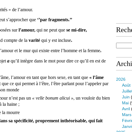
s » de l’amour.
eut s’approcher que
‘’par fragments.’’
Rech
osées sur
l’amour,
qui ne peut que
se mi-dire,
 compte de la
varité
qui y est incluse
.
’amour et le mur qui existe entre l’homme et la femme
.
bjet
a
qu’il intègre dans le mot pour dire ce qu’il en est de
Arch
l’âme, l’amour en tant que hors sexe, en tant que
« l’âme
2026
t que ce qui permet à l’être, l’être parlant pour l’appeler par
Août
e son monde
Juille
Juin
(
amour n’est pas un
« velle bonum alicui »
, un vouloir du bien
Mai
(
 la haine ;
Avril
e la mourre
Mars
ns sa spécificité, proprement inthéorisable, qui fait
Févri
Janvi