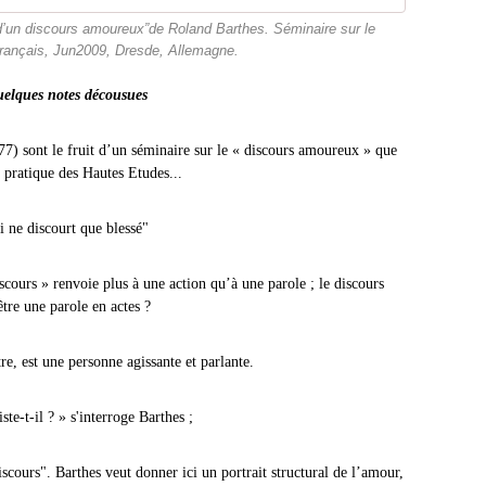
un discours amoureux”de Roland Barthes. Séminaire sur le
français, Jun2009, Dresde, Allemagne.
lques notes décousues
77) sont le fruit d’un séminaire sur le « discours amoureux » que
 pratique des Hautes Etudes...
 que blessé"
cours » renvoie plus à une action qu’à une parole ; le discours
être une parole en actes ?
, est une personne agissante et parlante.
ste-t-il ? » s'interroge Barthes ;
iscours". Barthes veut donner ici un portrait structural de l’amour,