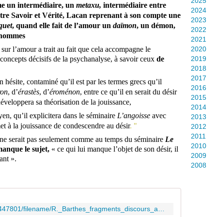
2025
me un intermédiaire, un
metaxu,
intermédiaire entre
2024
ntre Savoir et Vérité, Lacan reprenant à son compte une
2023
quet
, quand elle fait de l’amour un
daïmon
, un démon,
2022
s hommes
2021
 sur l’amour a trait au fait que cela accompagne le
2020
oncepts décisifs de la psychanalyse, à savoir ceux
de
2019
2018
2017
n hésite, contaminé qu’il est par les termes grecs qu’il
2016
ron
, d’
érastès
, d’
éroménon
, entre ce qu’il en serait du désir
2015
développera sa théorisation de la jouissance,
2014
n, qu’il explicitera dans le séminaire
L’angoisse
avec
2013
et à la jouissance de condescendre au désir
. "
2012
2011
, ne serait pas seulement comme au temps du séminaire
Le
2010
anque le sujet,
« ce qui lui manque l’objet de son désir, il
2009
ant ».
2008
https://hal.science/file/index/docid/447801/filename/R._Barthes_fragments_discours_amoureux.pdf