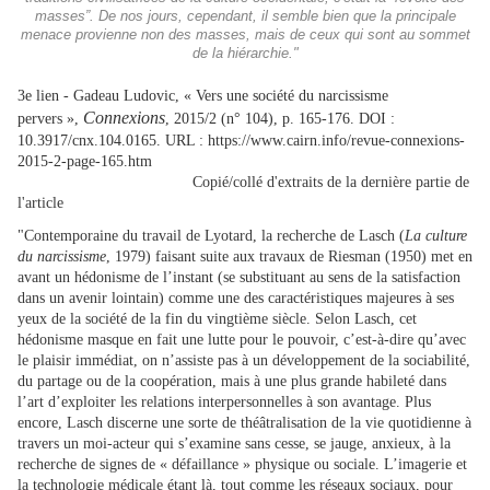
masses”. De nos jours, cependant, il semble bien que la principale
menace provienne non des masses, mais de ceux qui sont au sommet
de la hiérarchie."
3e lien - Gadeau
Ludovic, « Vers une société du narcissisme
Connexions
pervers »,
, 2015/2 (n° 104), p. 165-176. DOI :
10.3917/cnx.104.0165. URL : https://www.cairn.info/revue-connexions-
2015-2-page-165.htm
Copié/collé d'extraits de la dernière partie de
l'article
"Contemporaine du travail de Lyotard, la recherche de Lasch (
La culture
du narcissisme
, 1979) faisant suite aux travaux de Riesman (1950) met en
avant un hédonisme de l’instant (se substituant au sens de la satisfaction
dans un avenir lointain) comme une des caractéristiques majeures à ses
yeux de la société de la fin du vingtième siècle. Selon Lasch, cet
hédonisme masque en fait une lutte pour le pouvoir, c’est-à-dire qu’avec
le plaisir immédiat, on n’assiste pas à un développement de la sociabilité,
du partage ou de la coopération, mais à une plus grande habileté dans
l’art d’exploiter les relations interpersonnelles à son avantage. Plus
encore, Lasch discerne une sorte de théâtralisation de la vie quotidienne à
travers un moi-acteur qui s’examine sans cesse, se jauge, anxieux, à la
recherche de signes de « défaillance » physique ou sociale. L’imagerie et
la technologie médicale étant là, tout comme les réseaux sociaux, pour