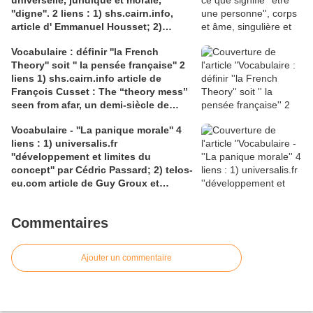
universelle, juridique et morale,
liens : 1) lien meec.org; 2)
''digne''. 2 liens : 1) shs.cairn.info,
lemeac.com
article d' Emmanuel Housset; 2)
causecommune-la revue.fr, article de
Vocabulaire : définir ''la French
Julian Roche
Theory'' soit '' la pensée française'' 2
liens 1) shs.cairn.info article de
François Cusset : The “theory mess”
seen from afar, un demi-siècle de
batailles théorico-critiques(...); 2)
Vocabulaire - ''La panique morale'' 4
tracts.gallimard.fr ''La haine de
liens : 1) universalis.fr
l'émancipation...'', François Cusset
''développement et limites du
concept'' par Cédric Passard; 2) telos-
eu.com article de Guy Groux et
Richard Robert ''...concept à la
dérive'': 3) pedagogie.ac-amiens.fr,
Commentaires
pour le compte rendu d'Arnaud
Desjardin sur l'essai de Ruwen Ogien
''la panique morale'';4) shs.cairn.info,
Ajouter un commentaire
Pierre De Visscher : ''Craintes, peurs,
insécurités''