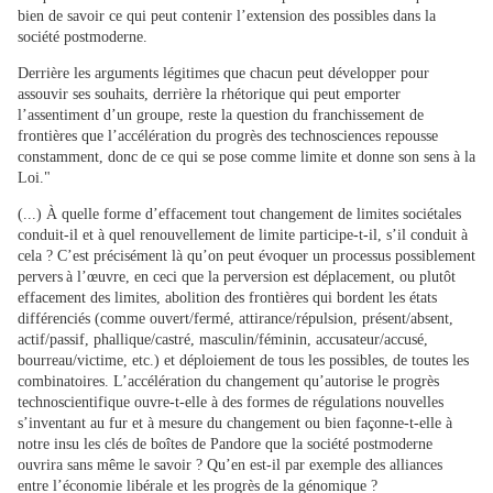
bien de savoir ce qui peut contenir l’extension des possibles dans la
société postmoderne.
Derrière les arguments légitimes que chacun peut développer pour
assouvir ses souhaits, derrière la rhétorique qui peut emporter
l’assentiment d’un groupe, reste la question du franchissement de
frontières que l’accélération du progrès des technosciences repousse
constamment, donc de ce qui se pose comme limite et donne son sens à la
Loi."
(...) À quelle forme d’effacement tout changement de limites sociétales
conduit-il et à quel renouvellement de limite participe-t-il, s’il conduit à
cela ? C’est précisément là qu’on peut évoquer un processus possiblement
pervers à l’œuvre, en ceci que la perversion est déplacement, ou plutôt
effacement des limites, abolition des frontières qui bordent les états
différenciés (comme ouvert/fermé, attirance/répulsion, présent/absent,
actif/passif, phallique/castré, masculin/féminin, accusateur/accusé,
bourreau/victime, etc.) et déploiement de tous les possibles, de toutes les
combinatoires. L’accélération du changement qu’autorise le progrès
technoscientifique ouvre-t-elle à des formes de régulations nouvelles
s’inventant au fur et à mesure du changement ou bien façonne-t-elle à
notre insu les clés de boîtes de Pandore que la société postmoderne
ouvrira sans même le savoir ? Qu’en est-il par exemple des alliances
entre l’économie libérale et les progrès de la génomique ?