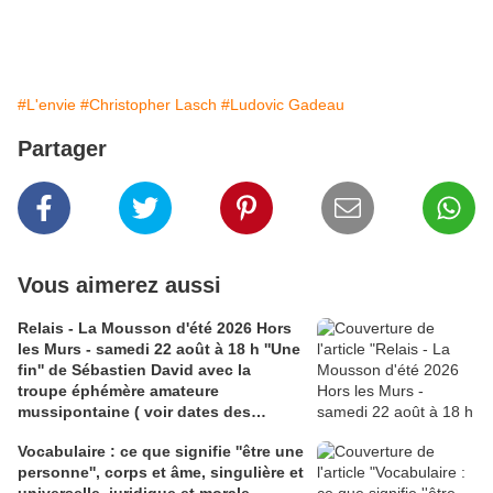
#L'envie
#Christopher Lasch
#Ludovic Gadeau
Partager
Vous aimerez aussi
Relais - La Mousson d'été 2026 Hors
les Murs - samedi 22 août à 18 h ''Une
fin'' de Sébastien David avec la
troupe éphémère amateure
mussipontaine ( voir dates des
répétitions). Direction Lélio Plotton,
Vocabulaire : ce que signifie ''être une
dramaturgie Lola Molina à l’Espace
personne'', corps et âme, singulière et
Saint-Laurent, Pont-à-Mousson 2