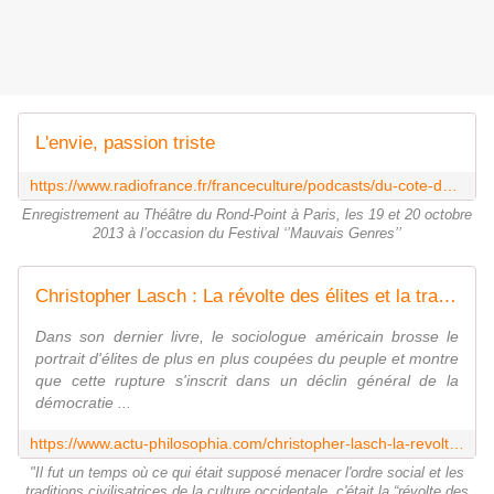
L'envie, passion triste
https://www.radiofrance.fr/franceculture/podcasts/du-cote-de-chez-soi/l-envie-passion-triste-8521318
Enregistrement au Théâtre du Rond-Point à Paris, les 19 et 20 octobre
2013 à l’occasion du Festival ‘’Mauvais Genres’’
Christopher Lasch : La révolte des élites et la trahison de la démocratie
Dans son dernier livre, le sociologue américain brosse le
portrait d'élites de plus en plus coupées du peuple et montre
que cette rupture s'inscrit dans un déclin général de la
démocratie ...
https://www.actu-philosophia.com/christopher-lasch-la-revolte-des-elites-et-la/
"Il fut un temps où ce qui était supposé menacer l'ordre social et les
traditions civilisatrices de la culture occidentale, c'était la “révolte des