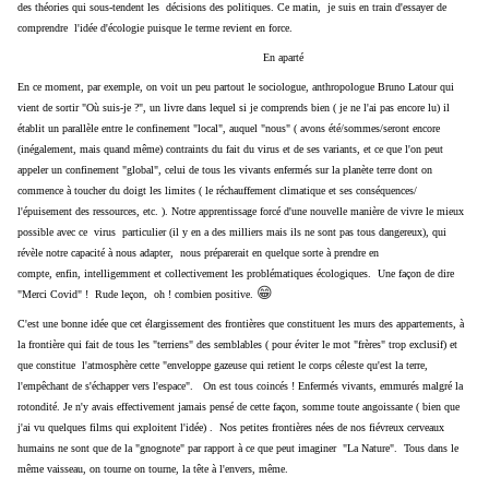
des théories qui sous-tendent les décisions des politiques. Ce matin, je suis en train d'essayer de
comprendre l'idée d'écologie puisque le terme revient en force.
En aparté
En ce moment, par exemple, on voit un peu partout le sociologue, anthropologue Bruno Latour qui
vient de sortir "Où suis-je ?", un livre dans lequel si je comprends bien ( je ne l'ai pas encore lu) il
établit un parallèle entre le confinement "local", auquel "nous" ( avons été/sommes/seront encore
(inégalement, mais quand même) contraints du fait du virus et de ses variants, et ce que l'on peut
appeler un confinement "global", celui de tous les vivants enfermés sur la planète terre dont on
commence à toucher du doigt les limites ( le réchauffement climatique et ses conséquences/
l'épuisement des ressources, etc. ).
Notre apprentissage forcé d'une nouvelle manière de vivre le mieux
possible avec ce virus particulier (il y en a des milliers mais ils ne sont pas tous dangereux), qui
révèle notre capacité à nous adapter, nous préparerait en quelque sorte à prendre en
compte, enfin, intelligemment et collectivement
les problématiques
écologiques. Une façon de dire
😁
"Merci Covid" ! Rude leçon, oh ! combien positive.
C'est une bonne idée que cet élargissement des frontières que constituent les murs des appartements, à
la frontière qui fait de tous les "terriens" des semblables ( pour éviter le mot "frères" trop exclusif) et
que constitue l'atmosphère cette "enveloppe gazeuse qui retient le corps céleste qu'est la terre,
l'empêchant de s'échapper vers l'espace".
On est tous coincés ! Enfermés vivants, emmurés malgré la
rotondité. Je n'y avais effectivement jamais pensé de cette façon, somme toute angoissante ( bien que
j'ai vu quelques films qui exploitent l'idée) . Nos petites frontières nées de nos fiévreux cerveaux
humains ne sont que de la "gnognote" par rapport à ce que peut imaginer "La Nature". Tous dans le
même vaisseau, on tourne on tourne, la tête à l'envers, même.