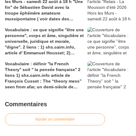
les Murs - samedi 22 août à 18 h ''Une
fin'' de Sébastien David avec la
troupe éphémère amateure
mussipontaine ( voir dates des
répétitions). Direction Lélio Plotton,
Vocabulaire : ce que signifie ''être une
dramaturgie Lola Molina à l’Espace
personne'', corps et âme, singulière et
Saint-Laurent, Pont-à-Mousson 2
universelle, juridique et morale,
liens : 1) lien meec.org; 2)
''digne''. 2 liens : 1) shs.cairn.info,
lemeac.com
article d' Emmanuel Housset; 2)
causecommune-la revue.fr, article de
Vocabulaire : définir ''la French
Julian Roche
Theory'' soit '' la pensée française'' 2
liens 1) shs.cairn.info article de
François Cusset : The “theory mess”
seen from afar, un demi-siècle de
batailles théorico-critiques(...); 2)
tracts.gallimard.fr ''La haine de
Commentaires
l'émancipation...'', François Cusset
Ajouter un commentaire