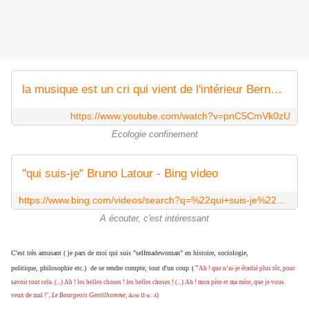
la musique est un cri qui vient de l'intérieur Bernard Lavilliers
https://www.youtube.com/watch?v=pnC5CmVk0zU
Ecologie confinement
"qui suis-je" Bruno Latour - Bing video
https://www.bing.com/videos/search?q=%22qui+suis-je%22+Bruno+Latour&docid=608020971464950207&mid=4A2C3C13BD397D595F234A2C3C13BD397D595F23&view=detail&FORM=VIRE
A écouter, c'est intéressant
C'est très amusant ( je pars de moi qui suis "selfmadewoman" en histoire, sociologie,
politique, philosophie etc.) de se rendre compte, tout d'un coup
( "
Ah ! que n’ai-je étudié plus tôt, pour
savoir tout cela. (...)
Ah ! les belles choses ! les belles choses ! (...) Ah ! mon père et ma mère, que je vous
veux de mal !",
Le Bourgeois Gentilhomme
,
)
Acte II sc. 4