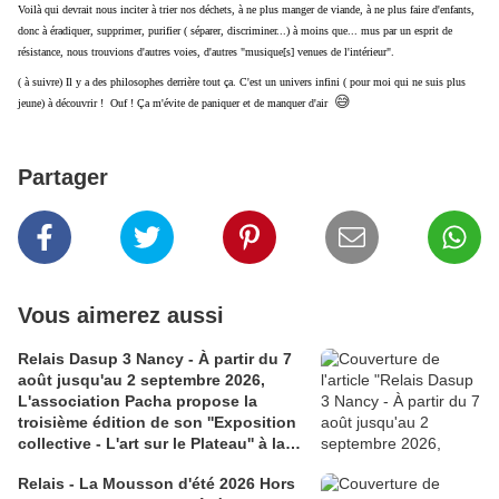
Voilà qui devrait nous inciter à trier nos déchets, à ne plus manger de viande, à ne plus faire d'enfants,
donc à éradiquer, supprimer, purifier ( séparer, discriminer...) à moins que... mus par un esprit de
résistance, nous trouvions d'autres voies, d'autres "musique[s] venues de l'intérieur".
( à suivre) Il y a des philosophes derrière tout ça. C'est un univers infini ( pour moi qui ne suis plus
😅
jeune) à découvrir ! Ouf ! Ça m'évite de paniquer et de manquer d'air
Partager
Vous aimerez aussi
Relais Dasup 3 Nancy - À partir du 7
août jusqu'au 2 septembre 2026,
L'association Pacha propose la
troisième édition de son ''Exposition
collective - L'art sur le Plateau'' à la
Médiathèque Haut-du-Lièvre, 325
Relais - La Mousson d'été 2026 Hors
avenue Pinchard