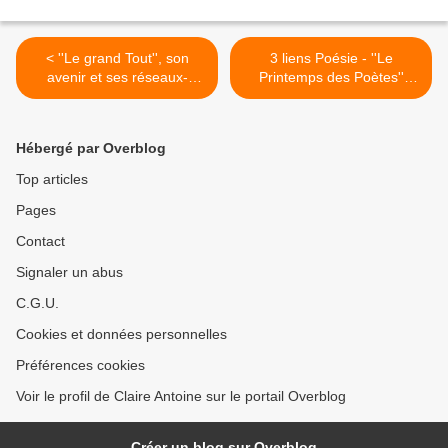
< ''Le grand Tout'', son
3 liens Poésie - ''Le
avenir et ses réseaux-
Printemps des Poètes''
''Global Village'' et
2021, du 13 au 29 mars;
''noosphère'' avec leurs
''Recours au poème'' pour
références ( Darwin,
un ''Zoom'' sur ''le
Hébergé par Overblog
Malthus, Teilhard de
marathon tour du monde du
Chardin et Mac Luhan) .
21 mars'' >
Top articles
Deux liens 1) sciencepo.fr
Pages
Le Covid 19, catastrophe
naturelle ? de Sandrine
Contact
Revet; 2) be-virtual.ch
"ubiquité" de N. Duplain
Signaler un abus
C.G.U.
Cookies et données personnelles
Préférences cookies
Voir le profil de Claire Antoine sur le portail Overblog
Créer un blog sur Overblog