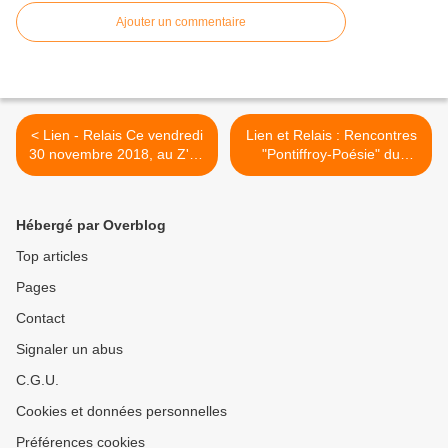
Ajouter un commentaire
< Lien - Relais Ce vendredi
Lien et Relais : Rencontres
30 novembre 2018, au Z'art
"Pontiffroy-Poésie" du
be à Woippy, chez Dom
samedi 8 décembre 2018 à
Corrieras, fin d'année en
16 h 30. L'association
point d'orgue : ''Hommage
Partage-Poésie invite
Hébergé par Overblog
à Daniel Laumesfeld'' avec
Thomas Vinau >
le groupe Manijo
Top articles
Pages
Contact
Signaler un abus
C.G.U.
Cookies et données personnelles
Préférences cookies