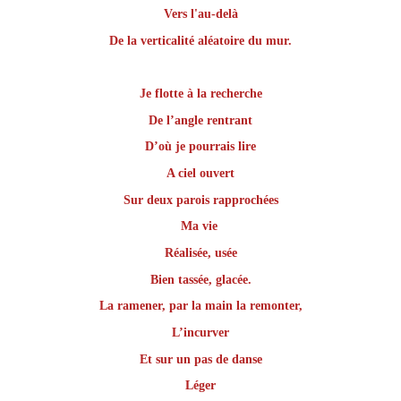
Vers l'au-delà
De la verticalité aléatoire du mur.
Je flotte à la recherche
De l’angle rentrant
D’où je pourrais lire
A ciel ouvert
Sur deux parois rapprochées
Ma vie
Réalisée, usée
Bien tassée, glacée.
La ramener, par la main la remonter,
L’incurver
Et sur un pas de danse
Léger