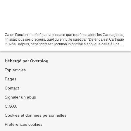
Caton l’ancien, obsédé par la menace que représentaient les Carthaginois,
finissait tous ses discours, quel qu’en fût le sujet par ''Delenda est Carthago
!''. Ainsi, depuis, cette ''phrase'', locution injonctive s’applique-t-elle à une
idée fixe, une...
Hébergé par Overblog
Top articles
Pages
Contact
Signaler un abus
C.G.U.
Cookies et données personnelles
Préférences cookies