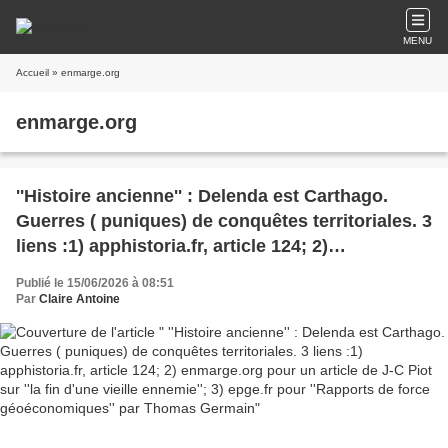
MENU
Accueil
» enmarge.org
enmarge.org
''Histoire ancienne'' : Delenda est Carthago.
Guerres ( puniques) de conquêtes territoriales. 3
liens :1) apphistoria.fr, article 124; 2)
enmarge.org pour un article de J-C Piot sur ''la
Publié le 15/06/2026 à 08:51
fin d'une vieille ennemie''; 3) epge.fr pour
Par
Claire Antoine
''Rapports de force géoéconomiques'' par
Thomas Germain