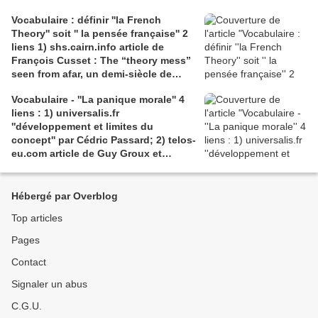
causecommune-la revue.fr, article de
Vocabulaire : définir ''la French
Julian Roche
Theory'' soit '' la pensée française'' 2
liens 1) shs.cairn.info article de
François Cusset : The “theory mess”
seen from afar, un demi-siècle de
batailles théorico-critiques(...); 2)
Vocabulaire - ''La panique morale'' 4
tracts.gallimard.fr ''La haine de
liens : 1) universalis.fr
l'émancipation...'', François Cusset
''développement et limites du
concept'' par Cédric Passard; 2) telos-
eu.com article de Guy Groux et
Richard Robert ''...concept à la
dérive'': 3) pedagogie.ac-amiens.fr,
pour le compte rendu d'Arnaud
Hébergé par Overblog
Desjardin sur l'essai de Ruwen Ogien
Top articles
''la panique morale'';4) shs.cairn.info,
Pierre De Visscher : ''Craintes, peurs,
Pages
insécurités''
Contact
Signaler un abus
C.G.U.