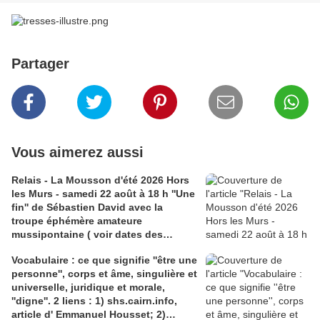
Partager
Vous aimerez aussi
Relais - La Mousson d'été 2026 Hors
les Murs - samedi 22 août à 18 h ''Une
fin'' de Sébastien David avec la
troupe éphémère amateure
mussipontaine ( voir dates des
répétitions). Direction Lélio Plotton,
Vocabulaire : ce que signifie ''être une
dramaturgie Lola Molina à l’Espace
personne'', corps et âme, singulière et
Saint-Laurent, Pont-à-Mousson 2
universelle, juridique et morale,
liens : 1) lien meec.org; 2)
''digne''. 2 liens : 1) shs.cairn.info,
lemeac.com
article d' Emmanuel Housset; 2)