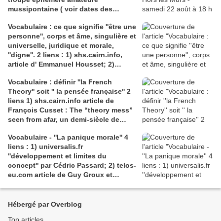
mussipontaine ( voir dates des
répétitions). Direction Lélio Plotton,
Vocabulaire : ce que signifie ''être une
dramaturgie Lola Molina à l’Espace
personne'', corps et âme, singulière et
Saint-Laurent, Pont-à-Mousson 2
universelle, juridique et morale,
liens : 1) lien meec.org; 2)
''digne''. 2 liens : 1) shs.cairn.info,
lemeac.com
article d' Emmanuel Housset; 2)
causecommune-la revue.fr, article de
Vocabulaire : définir ''la French
Julian Roche
Theory'' soit '' la pensée française'' 2
liens 1) shs.cairn.info article de
François Cusset : The “theory mess”
seen from afar, un demi-siècle de
batailles théorico-critiques(...); 2)
Vocabulaire - ''La panique morale'' 4
tracts.gallimard.fr ''La haine de
liens : 1) universalis.fr
l'émancipation...'', François Cusset
''développement et limites du
concept'' par Cédric Passard; 2) telos-
eu.com article de Guy Groux et
Richard Robert ''...concept à la
dérive'': 3) pedagogie.ac-amiens.fr,
pour le compte rendu d'Arnaud
Hébergé par Overblog
Desjardin sur l'essai de Ruwen Ogien
Top articles