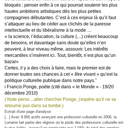
bloqués ; penser enfin à ce qui pourrait soutenir les plus
hautes ambitions artistiques dès les plus petites
compagnies débutantes. C’est à ces enjeux là qu’il faut
s’attaquer au lieu de céder aux clichés de la paresse
intellectuelle et du libéralisme à la mode …
« la science, l’éducation, la culture (…) créent beaucoup
de besoins, et davantage sans doute qu’elles n’en
peuvent, à leur niveau même, assouvir. Les intérêts
mercantiles s’insèrent ici. Tout, bientôt, n’est plus qu’un
bazar»
Certes, il y a des choix à faire, mais le premier est de
donner toutes ses chances à cet « être vivant » qu’est la
politique culturelle publique dans notre pays."
i Francis Ponge, poète (cité dans « le Monde » - 19/20
décembre 2010)
( Note perso ...aller chercher Ponge, j'espère qu'il ne se
retourne pas dans sa tombe.)
Extrait d'une page d'analyse
[...] Avec 9.956 actifs exerçant une profession culturelle en 2006, la
Lorraine fait partie des régions où le poids des professions culturelle est
le plus faible, puisqu’il ne représente que 1,04% du total des emplois