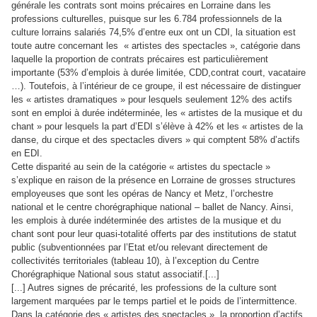
générale les contrats sont moins précaires en Lorraine dans les
professions culturelles, puisque sur les 6.784 professionnels de la
culture lorrains salariés 74,5% d’entre eux ont un CDI, la situation est
toute autre concernant les « artistes des spectacles », catégorie dans
laquelle la proportion de contrats précaires est particulièrement
importante (53% d’emplois à durée limitée, CDD,contrat court, vacataire
…). Toutefois, à l’intérieur de ce groupe, il est nécessaire de distinguer
les « artistes dramatiques » pour lesquels seulement 12% des actifs
sont en emploi à durée indéterminée, les « artistes de la musique et du
chant » pour lesquels la part d’EDI s’élève à 42% et les « artistes de la
danse, du cirque et des spectacles divers » qui comptent 58% d’actifs
en EDI.
Cette disparité au sein de la catégorie « artistes du spectacle »
s’explique en raison de la présence en Lorraine de grosses structures
employeuses que sont les opéras de Nancy et Metz, l’orchestre
national et le centre chorégraphique national – ballet de Nancy. Ainsi,
les emplois à durée indéterminée des artistes de la musique et du
chant sont pour leur quasi-totalité offerts par des institutions de statut
public (subventionnées par l’Etat et/ou relevant directement de
collectivités territoriales (tableau 10), à l’exception du Centre
Chorégraphique National sous statut associatif.[...]
[...] Autres signes de précarité, les professions de la culture sont
largement marquées par le temps partiel et le poids de l’intermittence.
Dans la catégorie des « artistes des spectacles », la proportion d’actifs