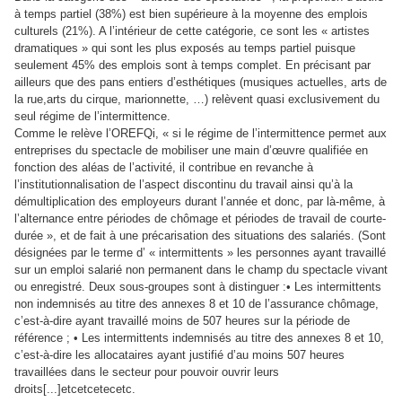
à temps partiel (38%) est bien supérieure à la moyenne des emplois
culturels (21%). A l’intérieur de cette catégorie, ce sont les « artistes
dramatiques » qui sont les plus exposés au temps partiel puisque
seulement 45% des emplois sont à temps complet. En précisant par
ailleurs que des pans entiers d’esthétiques (musiques actuelles, arts de
la rue,arts du cirque, marionnette, …) relèvent quasi exclusivement du
seul régime de l’intermittence.
Comme le relève l’OREFQi, « si le régime de l’intermittence permet aux
entreprises du spectacle de mobiliser une main d’œuvre qualifiée en
fonction des aléas de l’activité, il contribue en revanche à
l’institutionnalisation de l’aspect discontinu du travail ainsi qu’à la
démultiplication des employeurs durant l’année et donc, par là-même, à
l’alternance entre périodes de chômage et périodes de travail de courte-
durée », et de fait à une précarisation des situations des salariés. (Sont
désignées par le terme d’ « intermittents » les personnes ayant travaillé
sur un emploi salarié non permanent dans le champ du spectacle vivant
ou enregistré. Deux sous-groupes sont à distinguer :• Les intermittents
non indemnisés au titre des annexes 8 et 10 de l’assurance chômage,
c’est-à-dire ayant travaillé moins de 507 heures sur la période de
référence ; • Les intermittents indemnisés au titre des annexes 8 et 10,
c’est-à-dire les allocataires ayant justifié d’au moins 507 heures
travaillées dans le secteur pour pouvoir ouvrir leurs
droits[...]etcetcetecetc.