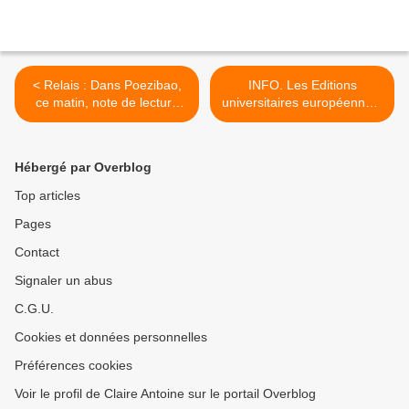
< Relais : Dans Poezibao,
INFO. Les Editions
ce matin, note de lecture
universitaires européennes,
d'Alain Helissen, "Le Dessin
maison d'édition scientifique
d'une oreille" de Rorik
implantée à Sarrebrück, au
Dupuis.
carrefour de tous les
Hébergé par Overblog
savoirs >
Top articles
Pages
Contact
Signaler un abus
C.G.U.
Cookies et données personnelles
Préférences cookies
Voir le profil de Claire Antoine sur le portail Overblog