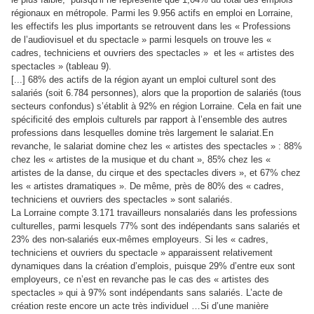
régionaux en métropole. Parmi les 9.956 actifs en emploi en Lorraine,
les effectifs les plus importants se retrouvent dans les « Professions
de l’audiovisuel et du spectacle » parmi lesquels on trouve les «
cadres, techniciens et ouvriers des spectacles » et les « artistes des
spectacles » (tableau 9).
[...] 68% des actifs de la région ayant un emploi culturel sont des
salariés (soit 6.784 personnes), alors que la proportion de salariés (tous
secteurs confondus) s’établit à 92% en région Lorraine. Cela en fait une
spécificité des emplois culturels par rapport à l’ensemble des autres
professions dans lesquelles domine très largement le salariat.En
revanche, le salariat domine chez les « artistes des spectacles » : 88%
chez les « artistes de la musique et du chant », 85% chez les «
artistes de la danse, du cirque et des spectacles divers », et 67% chez
les « artistes dramatiques ». De même, près de 80% des « cadres,
techniciens et ouvriers des spectacles » sont salariés.
La Lorraine compte 3.171 travailleurs nonsalariés dans les professions
culturelles, parmi lesquels 77% sont des indépendants sans salariés et
23% des non-salariés eux-mêmes employeurs. Si les « cadres,
techniciens et ouvriers du spectacle » apparaissent relativement
dynamiques dans la création d’emplois, puisque 29% d’entre eux sont
employeurs, ce n’est en revanche pas le cas des « artistes des
spectacles » qui à 97% sont indépendants sans salariés. L’acte de
création reste encore un acte très individuel …Si d’une manière