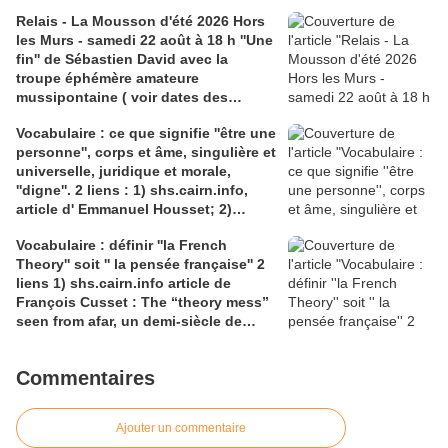
Médiathèque Haut-du-Lièvre, 325
Relais - La Mousson d'été 2026 Hors
avenue Pinchard
les Murs - samedi 22 août à 18 h ''Une
fin'' de Sébastien David avec la
troupe éphémère amateure
mussipontaine ( voir dates des
répétitions). Direction Lélio Plotton,
Vocabulaire : ce que signifie ''être une
dramaturgie Lola Molina à l’Espace
personne'', corps et âme, singulière et
Saint-Laurent, Pont-à-Mousson 2
universelle, juridique et morale,
liens : 1) lien meec.org; 2)
''digne''. 2 liens : 1) shs.cairn.info,
lemeac.com
article d' Emmanuel Housset; 2)
causecommune-la revue.fr, article de
Vocabulaire : définir ''la French
Julian Roche
Theory'' soit '' la pensée française'' 2
liens 1) shs.cairn.info article de
François Cusset : The “theory mess”
seen from afar, un demi-siècle de
batailles théorico-critiques(...); 2)
tracts.gallimard.fr ''La haine de
Commentaires
l'émancipation...'', François Cusset
Ajouter un commentaire