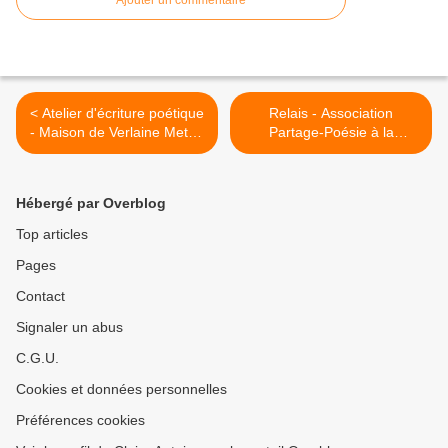
Ajouter un commentaire
< Atelier d'écriture poétique
Relais - Association
- Maison de Verlaine Metz -
Partage-Poésie à la
Janvier 2024 Essai sur le
médiathèque Verlaine de
mot ''Résolution(s)''
Metz - Rencontre poétique
avec Frédérique Guétat-
Hébergé par Overblog
Liviani le samedi 3 février,
16h >
Top articles
Pages
Contact
Signaler un abus
C.G.U.
Cookies et données personnelles
Préférences cookies