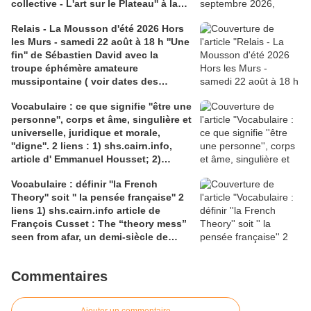
collective - L'art sur le Plateau'' à la
Médiathèque Haut-du-Lièvre, 325
Relais - La Mousson d'été 2026 Hors
avenue Pinchard
les Murs - samedi 22 août à 18 h ''Une
fin'' de Sébastien David avec la
troupe éphémère amateure
mussipontaine ( voir dates des
répétitions). Direction Lélio Plotton,
Vocabulaire : ce que signifie ''être une
dramaturgie Lola Molina à l’Espace
personne'', corps et âme, singulière et
Saint-Laurent, Pont-à-Mousson 2
universelle, juridique et morale,
liens : 1) lien meec.org; 2)
''digne''. 2 liens : 1) shs.cairn.info,
lemeac.com
article d' Emmanuel Housset; 2)
causecommune-la revue.fr, article de
Vocabulaire : définir ''la French
Julian Roche
Theory'' soit '' la pensée française'' 2
liens 1) shs.cairn.info article de
François Cusset : The “theory mess”
seen from afar, un demi-siècle de
batailles théorico-critiques(...); 2)
tracts.gallimard.fr ''La haine de
Commentaires
l'émancipation...'', François Cusset