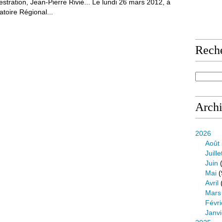
stration, Jean-Pierre Riviè... Le lundi 26 mars 2012, à
toire Régional...
Rech
Arch
2026
Août
Juille
Juin
(
Mai
(
Avril
Mars
Févri
Janvi