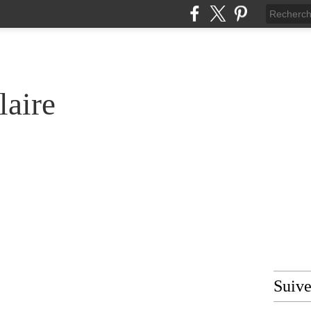
laire
Suiv