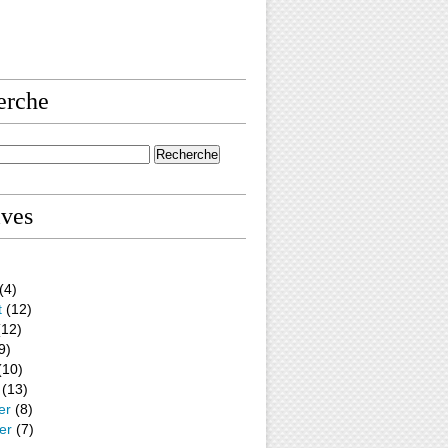
erche
ives
(4)
t
(12)
12)
9)
(10)
(13)
er
(8)
er
(7)