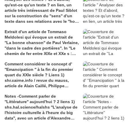
qu'est-ce qu'un texte ? en lien, un
article très intéressant de Paul Siblot
sur la construction du ''sens'' d'un
texte dans ses relations avec le ''hors
texte''. L'évanescence du sens. lien
Extrait d'un article de Tommaso
journals.openedition.org /praxemique
Meldolesi qui évoque un extrait de
''La bonne chanson'' de Paul Verlaine,
''dans le cadre des portières''. In ''Le
chemin de fer entre XIXe et XXe s :
manifestations de l’inquiétude (...)
Comment considérer le concept d'
pendant le voyage en train (...)'',
''Emancipation '' à la fin du premier
Conserveries mémorielles. lien
quart du XXIe siècle ? Liens 1)
journals.openedition.org suivi de
shr.cairne.info / revue du mauss,
l'incontournable lien
article de Alain Caillé, Philippe
verlaineexplique.free.fr de Michel
Chanial et Federico Tarragoni 2)
Esnault
Notes -Comment parler de
revue le Télémaque, article de
''Littérature'' aujourd'hui ? 2 liens 1)
Emmanuel Brassat;
shs.hal.science/halshs ''L'analyse de
3)journaldumauss.net, article de
l'histoire culturelle à l'heure du big
Fabrice Flipo sur E. Laclau 4)
data'', avec un article d'Alexandre
journals.openedition.org, article de
Gefen; 2) journals.openedition.org,
Laurent Maronneau