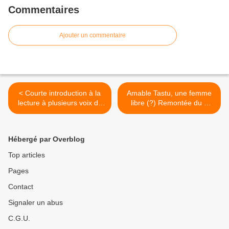
Marie-Anne Paveau tente de cerner
Commentaires
les questions que posent les
''nouveaux discours '' que sont les
données et les documents
Ajouter un commentaire
numériques (data)
< Courte introduction à la
Amable Tastu, une femme
lecture à plusieurs voix du
libre (?) Remontée du 1
dialogue théâtral en trois
août 2019 sur mes
mouvements :''Amable
interrogations d'avant
Tastu, une femme libre (?)'',
écriture... >
Hébergé par Overblog
suivie de quelques
questions...
Top articles
Pages
Contact
Signaler un abus
C.G.U.