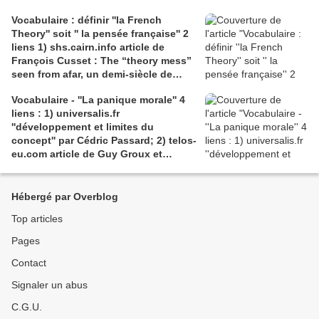
causecommune-la revue.fr, article de
Vocabulaire : définir ''la French
Julian Roche
Theory'' soit '' la pensée française'' 2
liens 1) shs.cairn.info article de
François Cusset : The “theory mess”
seen from afar, un demi-siècle de
batailles théorico-critiques(...); 2)
Vocabulaire - ''La panique morale'' 4
tracts.gallimard.fr ''La haine de
liens : 1) universalis.fr
l'émancipation...'', François Cusset
''développement et limites du
concept'' par Cédric Passard; 2) telos-
eu.com article de Guy Groux et
Richard Robert ''...concept à la
dérive'': 3) pedagogie.ac-amiens.fr,
pour le compte rendu d'Arnaud
Hébergé par Overblog
Desjardin sur l'essai de Ruwen Ogien
Top articles
''la panique morale'';4) shs.cairn.info,
Pierre De Visscher : ''Craintes, peurs,
Pages
insécurités''
Contact
Signaler un abus
C.G.U.