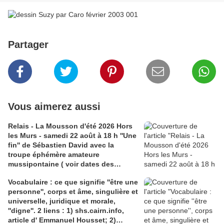
Partager
Vous aimerez aussi
Relais - La Mousson d'été 2026 Hors
les Murs - samedi 22 août à 18 h ''Une
fin'' de Sébastien David avec la
troupe éphémère amateure
mussipontaine ( voir dates des
répétitions). Direction Lélio Plotton,
Vocabulaire : ce que signifie ''être une
dramaturgie Lola Molina à l’Espace
personne'', corps et âme, singulière et
Saint-Laurent, Pont-à-Mousson 2
universelle, juridique et morale,
liens : 1) lien meec.org; 2)
''digne''. 2 liens : 1) shs.cairn.info,
lemeac.com
article d' Emmanuel Housset; 2)