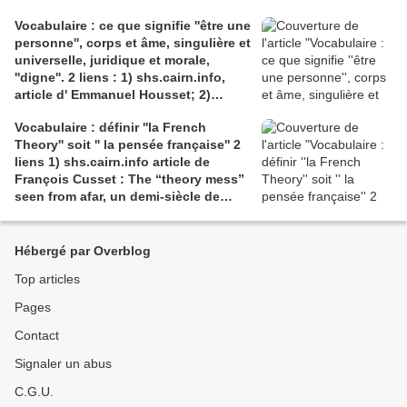
répétitions). Direction Lélio Plotton,
Vocabulaire : ce que signifie ''être une
dramaturgie Lola Molina à l’Espace
personne'', corps et âme, singulière et
Saint-Laurent, Pont-à-Mousson 2
universelle, juridique et morale,
liens : 1) lien meec.org; 2)
''digne''. 2 liens : 1) shs.cairn.info,
lemeac.com
article d' Emmanuel Housset; 2)
causecommune-la revue.fr, article de
Vocabulaire : définir ''la French
Julian Roche
Theory'' soit '' la pensée française'' 2
liens 1) shs.cairn.info article de
François Cusset : The “theory mess”
seen from afar, un demi-siècle de
batailles théorico-critiques(...); 2)
tracts.gallimard.fr ''La haine de
l'émancipation...'', François Cusset
Hébergé par Overblog
Top articles
Pages
Contact
Signaler un abus
C.G.U.