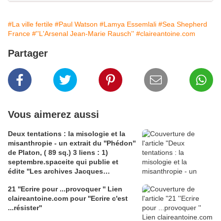
#La ville fertile
#Paul Watson
#Lamya Essemlali
#Sea Shepherd
France
#''L'Arsenal Jean-Marie Rausch''
#claireantoine.com
Partager
Vous aimerez aussi
Deux tentations : la misologie et la
misanthropie - un extrait du ''Phédon''
de Platon, ( 89 sq.) 3 liens : 1)
septembre.spaceite qui publie et
édite ''Les archives Jacques
Muglioni'; 2) philolog.fr' pour un
21 ''Ecrire pour ...provoquer '' Lien
article de Simone Manon sur Kant et
claireantoine.com pour ''Ecrire c'est
''la tentation de la misologie''; 3)
...résister''
claireantoine.com, Eloge de Roger
Bastide et de l'otium philosophicum,