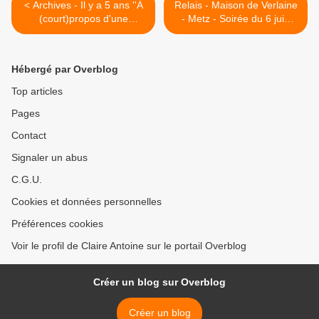
< Archives - Il y a 5 ans ''À
Relais - Maison de Verlaine
(court)propos d'une
- Metz - Soirée du 6 juin
émission d'investigation sur
2026, de 18h à 20h sur le
les données personnelles et
thème : "Eloge à la folie".
lien ému (paradoxal) you
Lien amis-verlaine.net >
Hébergé par Overblog
tube avec FréderiK Mey,
chanteur que j'avais oublié
Top articles
et que j'écoutais beaucoup
Pages
dans ma jeunesse
Contact
Signaler un abus
C.G.U.
Cookies et données personnelles
Préférences cookies
Voir le profil de Claire Antoine sur le portail Overblog
Créer un blog sur Overblog
Créer un blog