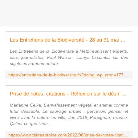
Les Entretiens de la Biodiversité - 28 au 31 mai 2026 - Metz
Les Entretiens de la Biodiversité à Metz réunissent experts,
élus, journalistes, Paul Watson, Lamya Essemlali sur des
sujets environnementaux
https://entretiens-de-la-biodiversite.fr/?doing_wp_cron=1779857937.3800020217895507812500
Prise de notes, citations - Réflexion sur le désir de ''vivre avec la nature en ville'' 4 liens 1) preo.u-bourgogne,article de Marianne Celka ''(...)De l'idéal de béton au sauvage idéal''; lien 2) Je pense.org article de Adrien Choeur définition de ''l'entropie''; liens 3 et 4) ''you tube 2 chansons avec le même titre, l'une interprétée par Juliette l'autre par Mouloudji : ''Tout fout le camp'' - Le blog de claire
Marianne Celka. L'envahissement végétal et animal comme
futur désirable. Le sauvage urbain : percevoir, penser et
vivre avec la nature en ville, Jun 2019, Perpignan, France.
Qu'est-ce que l'entr...
https://www.claireantoine.com/2022/08/prise-de-notes-citations-reflexion-sur-le-desir-de-renaturaliser-reboiser-replanter-recultiver-le-monde-abstrait-refroidi-de-moscovici.html