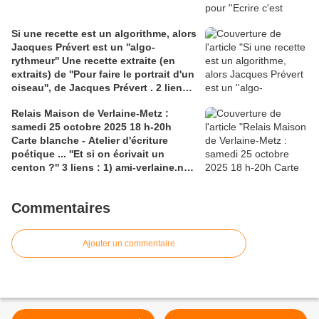
contre la misologie
Si une recette est un algorithme, alors
Jacques Prévert est un ''algo-
rythmeur'' Une recette extraite (en
extraits) de ''Pour faire le portrait d'un
oiseau'', de Jacques Prévert . 2 liens :
1 ) poesie.net pour le poème en
Relais Maison de Verlaine-Metz :
entier; 2)claireantoine.com pour un
samedi 25 octobre 2025 18 h-20h
''topo'' éclairant mais trop long...sur
Carte blanche - Atelier d'écriture
les algorithmes
poétique ... ''Et si on écrivait un
centon ?'' 3 liens : 1) ami-verlaine.net
pour le programme;
2)centrepompidou-metz.fr pour
Commentaires
l'exposition ''copies'';
3)claireantoine.com pour ''rhapsodie''
et ''mutants de fleurs''
Ajouter un commentaire