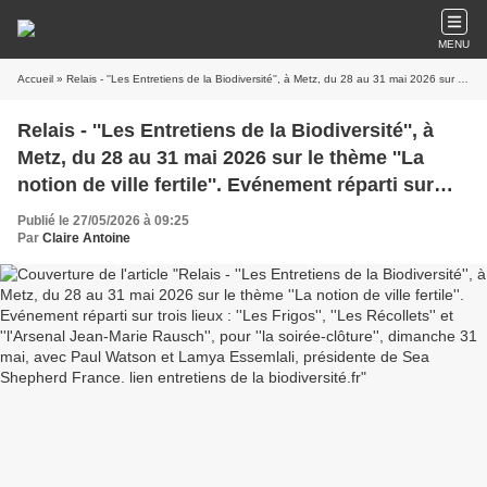
MENU
Accueil
» Relais - ''Les Entretiens de la Biodiversité'', à Metz, du 28 au 31 mai 2026 sur le thème ''La notion de ville fertile''. Evénement réparti sur trois lieux : ''Les Frigos'', ''Les Récollets'' et ''l'Arsenal Jean-Marie Rausch'', pour ''la soirée-clôture'', dimanche 31 mai, avec Paul Watson et Lamya Essemlali, présidente de Sea Shepherd France. lien entretiens de la biodiversité.fr
Relais - ''Les Entretiens de la Biodiversité'', à
Metz, du 28 au 31 mai 2026 sur le thème ''La
notion de ville fertile''. Evénement réparti sur
trois lieux : ''Les Frigos'', ''Les Récollets'' et
Publié le 27/05/2026 à 09:25
''l'Arsenal Jean-Marie Rausch'', pour ''la soirée-
Par
Claire Antoine
clôture'', dimanche 31 mai, avec Paul Watson et
Lamya Essemlali, présidente de Sea Shepherd
France. lien entretiens de la biodiversité.fr