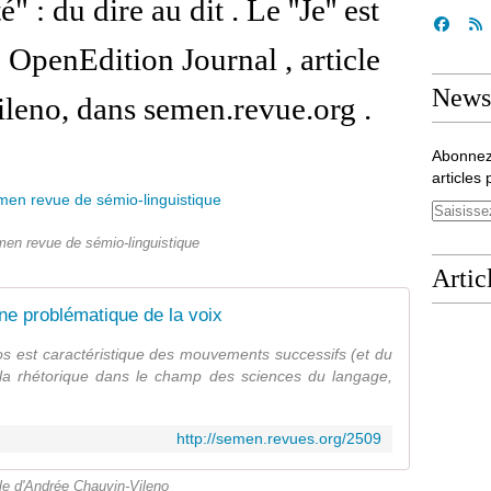
" : du dire au dit . Le ''Je'' est
 OpenEdition Journal , article
Newsl
leno, dans semen.revue.org .
Abonnez
articles 
en revue de sémio-linguistique
Artic
 une problématique de la voix
os est caractéristique des mouvements successifs (et du
la rhétorique dans le champ des sciences du langage,
http://semen.revues.org/2509
cle d'Andrée Chauvin-Vileno