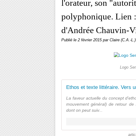
l'orateur, son "autorité
polyphonique. Lien :
d'Andrée Chauvin-Vi
Publié le
2 février 2015
par Claire (C.A.-L.)
Logo Sem
Ethos et texte littéraire. Vers
La faveur actuelle du concept d'eth
mouvement général) de retour de 
dont on peut suiv...
arti