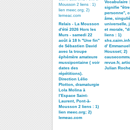
Vocabulaire 
signifie ''êtr
personne'', c
âme, singuliè
Relais - La Mousson
universelle, 
d'été 2026 Hors les
et morale, ''d
Murs - samedi 22
liens : 1)
août à 18 h ''Une fin''
shs.cairn.info
de Sébastien David
d' Emmanuel
avec la troupe
Housset; 2)
éphémère amateure
causecommu
mussipontaine ( voir
revue.fr, arti
dates des
Julian Roch
répétitions).
Direction Lélio
Plotton, dramaturgie
Lola Molina à
l’Espace Saint-
Laurent, Pont-à-
Mousson 2 liens : 1)
lien meec.org; 2)
lemeac.com