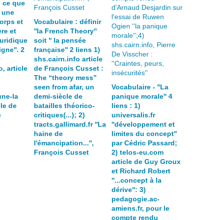
: ce que
e une
orps et
Vocabulaire : définir
re et
''la French Theory''
juridique
soit '' la pensée
igne''. 2
française'' 2 liens 1)
shs.cairn.info article
, article
de François Cusset :
The “theory mess”
seen from afar, un
Vocabulaire - ''La
ne-la
demi-siècle de
panique morale'' 4
cle de
batailles théorico-
liens : 1)
e
critiques(...); 2)
universalis.fr
tracts.gallimard.fr ''La
''développement et
haine de
limites du concept''
l'émancipation...'',
par Cédric Passard;
François Cusset
2) telos-eu.com
article de Guy Groux
et Richard Robert
''...concept à la
dérive'': 3)
pedagogie.ac-
amiens.fr, pour le
compte rendu