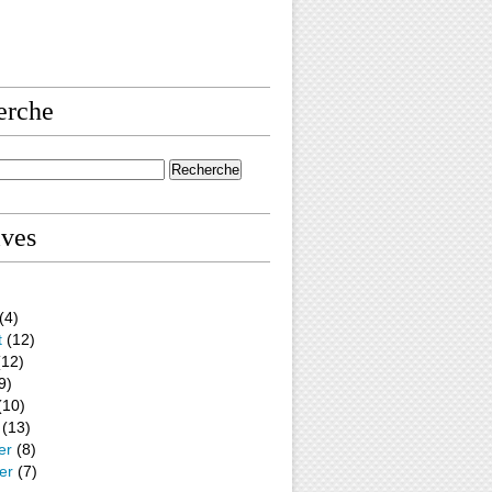
erche
ives
(4)
t
(12)
12)
9)
(10)
(13)
er
(8)
er
(7)