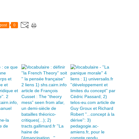
post
0