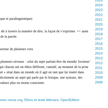
2025
2024
2023
2022
que et paralinguistique)
2021
2020
2019
 dit à travers la manière de dire, la façon de s’exprimer. => aussi
2018
 de la parole.
2017
2016
2015
orteur de plusieurs voix.
2014
2013
à plusieurs niveaux : celui du sujet parlant-être du monde/ locuteur/
2012
qui chacun ont un éthos différent, cumulé, au moment de la prise
2011
et » situé dans un monde où il agit en tant que lui inséré dans
2010
2009
plicitement au sujet qui parle par le lexique, une syntaxe, des
2008
valeurs plus ou moins conscients.
men.revue.org
,
Ethos et texte littéraire
,
OpenEdition