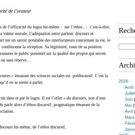
ité de l’orateur
s de l’efficacité du logos lui-même - sur l’
ethos
, - c’est-à-dire,
Rech
la valeur morale, l’adéquation entre parleur, discours et
t sur un savoir préalable des interlocuteurs concernant la vie, le
i conditionne la réception. Sa légitimité, issue de sa position
rassurer le public potentiel sur la qualité des propos qui seront
c ou sans réserve…
Arch
ectures » émanant des sciences sociales est prédiscursif. C’est la
2026
qu’il ne se mette à parler.
Août
Juille
uit dans et par le logos. Il est l’effet «
du discours, non d’une
Juin
(
 parle alors d’éthos discursif, pragmatique émanant de la
Mai
(
Avril
nciation.
Mars
Févri
 discours lui-même, de l’
ethos
discursif,
Janvi